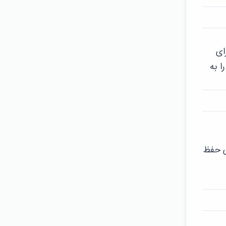
ای
ا به
ای حفظ