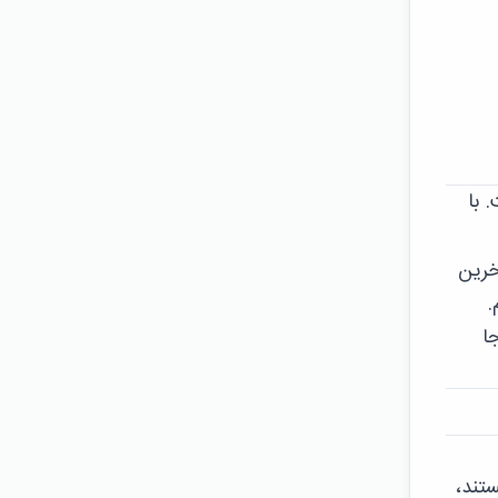
علم است. با
خرین
ا
 هستند،