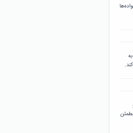
اده‌ها
به
ند.
مطمئن