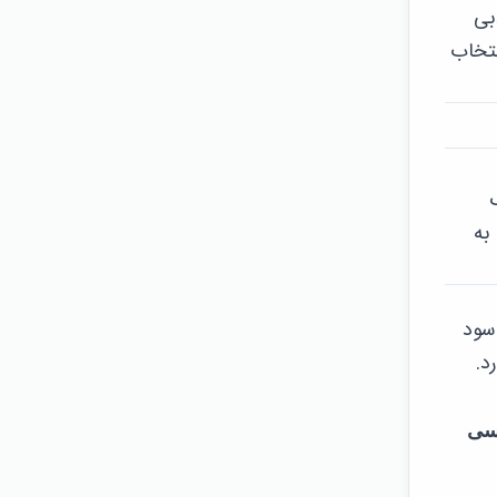
بی
نتخاب
RO سالم می‌شود، به
ل سود
رد.
م این مناطق با ROI بالا دسترسی