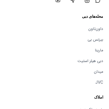
محله‌های دبی
داون‌تاون
بیزنس بی
مارینا
دبی هیلز استیت
میدان
JVC
املاک