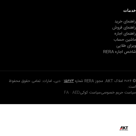
خدمات
راهنمای خرید
راهنمای فروش
راهنمای اجاره
ماشین حساب
ویزای طلایی
شاخص اجاره RERA
© ۲۰۲۶ املاک AKT. مجوز RERA شماره
۱۵۶۷۳
· دبی، امارات. تمامی حقوق محفوظ
است.
سیاست حریم خصوصی
سیاست کوکی
FA · AED