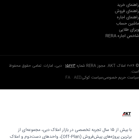
راهنمای خرید
راهنمای فروش
راهنمای اجاره
ماشین حساب
ویزای طلایی
شاخص اجاره RERA
© ۲۰۲۶ املاک AKT. مجوز RERA شماره
۱۵۶۷۳
· دبی، امارات. تمامی حقوق محفوظ
است.
سیاست حریم خصوصی
سیاست کوکی
FA · AED
با بیش از ۱۵ سال تجربه تخصصی در بازار املاک دبی، مجموعه‌ای از
برترین پروژه‌های پیش‌فروش (Off-Plan)، واحدهای دست‌دوم و املاک