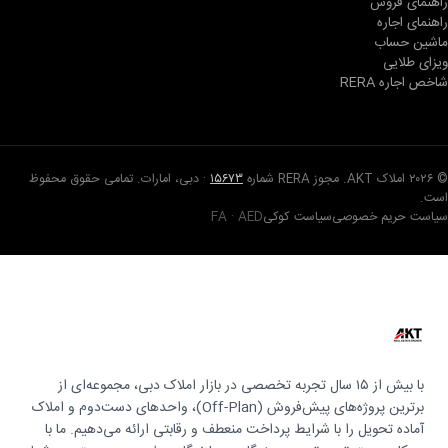
راهنمای فروش
راهنمای اجاره
ماشین حساب
ویزای طلایی
شاخص اجاره RERA
© ۲۰۲۶ املاک AKT. مجوز RERA شماره
۱۵۶۷۳
· دبی، امارات. تمامی حقوق محفوظ
است.
سیاست حریم خصوصی
سیاست کوکی
FA · AED
با بیش از ۱۵ سال تجربه تخصصی در بازار املاک دبی، مجموعه‌ای از
برترین پروژه‌های پیش‌فروش (Off-Plan)، واحدهای دست‌دوم و املاک
آماده تحویل را با شرایط پرداخت منعطف و رقابتی ارائه می‌دهیم. ما با