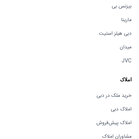
بیزنس بی
مارینا
دبی هیلز استیت
میدان
JVC
املاک
خرید ملک در دبی
املاک دبی
املاک پیش‌فروش
مشاوران املاک