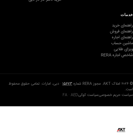
خدمات
راهنمای خرید
راهنمای فروش
راهنمای اجاره
ماشین حساب
ویزای طلایی
شاخص اجاره RERA
© ۲۰۲۶ املاک AKT. مجوز RERA شماره
۱۵۶۷۳
· دبی، امارات. تمامی حقوق محفوظ
است.
سیاست حریم خصوصی
سیاست کوکی
FA · AED