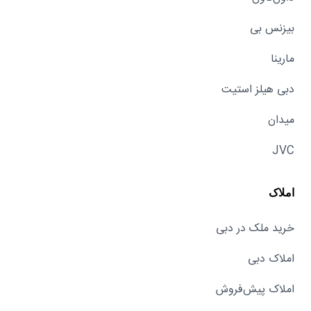
بیزنس بی
مارینا
دبی هیلز استیت
میدان
JVC
املاک
خرید ملک در دبی
املاک دبی
املاک پیش‌فروش