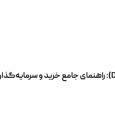
داماک آیلندز (DAMAC Islands): راهنمای جامع خرید و سرمایه‌گذ