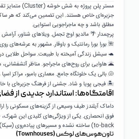
مستر پلن پروژه 
جزیره‌ای خاص هستند. این تضمین می‌کند که هر ساکن
مطلق باشد و چه ماجراجویی استوایی.
پرچمدار
🌴
مالدیو
اوج تجمل. ویلاهای شناور، آرامش م
🌺
بورا بورا
رمانتیک و باوقار. مشهور به عرشه‌های ر
🐢
سیشل
زندگی آمیخته با طبیعت. سواحل طلایی در ک
🌋
هاوایی
برای روح‌های ماجراجو. مناظر آتشفشانی، 
🐚
بالی
یک خلوتگاه جامع. معماری بامبو، مراکز اسپا 
🏝️
فیجی
پویا و شاد. جشنی از فرهنگ جزیره‌ای با خان
اقامتگاه‌ها: استاندارد جدیدی از فض
داماک آیلندز طیف وسیعی از گزینه‌های مسکونی را ارائ
فوق انحصاری. یکی از ویژگی‌های کلیدی این شهرک،
ح
to-back) ساخته نشده و مسیرهای پیاده‌روی (سیکا) وسیع ۲ تا ۳ متری بین خانه‌ها وجود دارد.
تاون‌هوس‌های لوکس (Townhouses)