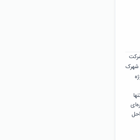
شرکت
 شهرک
ژه
Cher) واقع شده، تنها
‌ای
احل