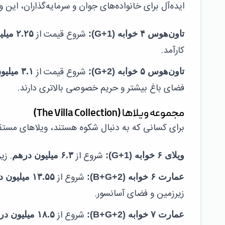
ایده‌آل برای خانواده‌های جوان و سرمایه‌گذاران، این 
شروع قیمت از
تاون‌هوس ۴ خوابه (G+1):
۲.۲۵ میلیون درهم
کارآمد.
شروع قیمت از
تاون‌هوس ۵ خوابه (G+2):
۳.۱ میلیون درهم
فضای باغ بیشتر و حریم خصوصی بالاتری دارند.
مجموعه ویلاها (The Villa Collection)
برای کسانی که به دنبال شکوه هستند، ویلاهای مستقل
شروع از
. زیربنا: ۴,۴۴۰ فوت مربع. شام
ویلای ۶ خوابه (G+1):
۶.۳ میلیون درهم
شروع از
عمارت ۶ خوابه (B+G+2):
۱۳.۵۵ میلیون درهم
زیرزمین و فضای آسانسور.
شروع از
عمارت ۷ خوابه (B+G+2):
۱۸.۵ میلیون درهم