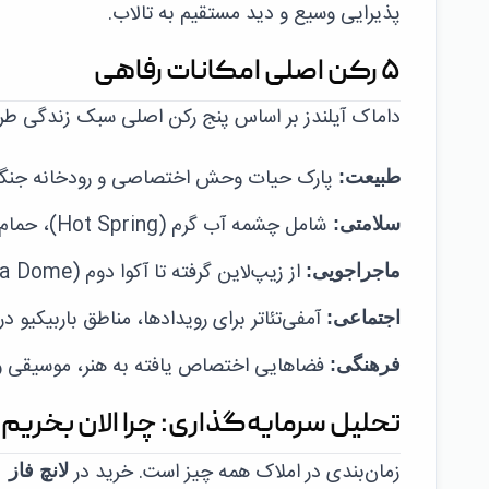
پذیرایی وسیع و دید مستقیم به تالاب.
۵ رکن اصلی امکانات رفاهی
داماک آیلندز بر اساس پنج رکن اصلی سبک زندگی طرا
پارک حیات وحش اختصاصی و رودخانه جنگلی ب
طبیعت:
شامل چشمه آب گرم (Hot Spring)، حمام یخ درمانی و مراکز کریستال درمانی.
سلامتی:
از زیپ‌لاین گرفته تا آکوا دوم (Aqua Dome) و پارک میمون‌ها، هیجان همیشه نزدیک است.
ماجراجویی:
آمفی‌تئاتر برای رویدادها، مناطق باربیکیو د
اجتماعی:
فضاهایی اختصاص یافته به هنر، موسیقی و 
فرهنگی:
تحلیل سرمایه‌گذاری: چرا الان بخریم
زمان‌بندی در املاک همه چیز است. خرید در
لانچ فاز ۱