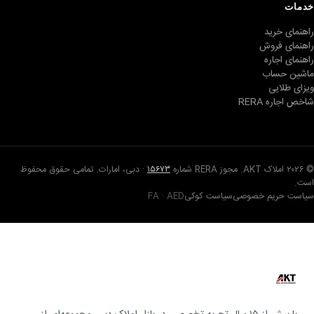
خدمات
راهنمای خرید
راهنمای فروش
راهنمای اجاره
ماشین حساب
ویزای طلایی
شاخص اجاره RERA
© ۲۰۲۶ املاک AKT. مجوز RERA شماره
۱۵۶۷۳
· دبی، امارات. تمامی حقوق محفوظ
است.
سیاست حریم خصوصی
سیاست کوکی
FA · AED