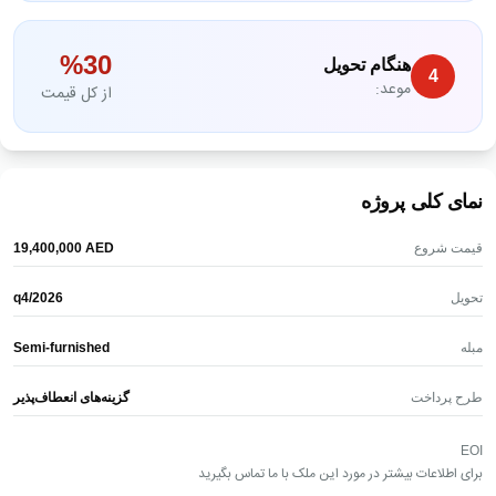
%
‎30‎
هنگام تحویل
‎4‎
موعد:
از کل قیمت
نمای کلی پروژه
قیمت شروع
AED
‎19,400,000‎
تحویل
q4/2026
مبله
Semi-furnished
طرح پرداخت
گزینه‌های انعطاف‌پذیر
EOI
برای اطلاعات بیشتر در مورد این ملک با ما تماس بگیرید