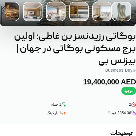
بوگاتی رزیدنسز بن غاطی: اولین
برج مسکونی بوگاتی در جهان |
بیزنس بی
Business Bay
‎19,400,000‎
AED
موجود
2
1
حمام
3354.36
فوت²
1
پارکینگ
توضیحات