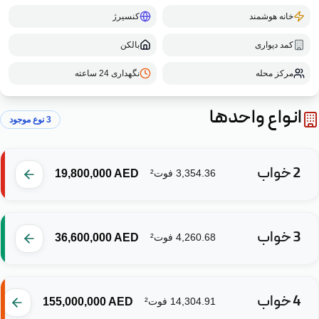
خانه هوشمند
کنسیرژ
کمد دیواری
بالکن
مرکز محله
نگهداری 24 ساعته
انواع واحدها
3
نوع موجود
2 خواب
‎3,354.36‎
فوت²
AED
‎19,800,000‎
3 خواب
‎4,260.68‎
فوت²
AED
‎36,600,000‎
4 خواب
‎14,304.91‎
فوت²
AED
‎155,000,000‎