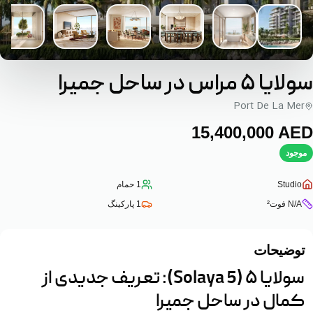
سولایا ۵ مراس در ساحل جمیرا
Port De La Mer
‎15,400,000‎
AED
موجود
Studio
1
حمام
N/A
فوت²
1
پارکینگ
توضیحات
سولایا ۵ (Solaya 5): تعریف جدیدی از
کمال در ساحل جمیرا