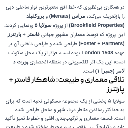
در همکاری بی‌نظیری که خط افق معتبرترین نوار ساحلی دبی
را بازتعریف می‌کند،
و
مراس (Meraas)
بروکفیلد
از پروژه
رونمایی کردند.
(Brookfield Properties)
سولایا ۵
این پروژه که توسط معماران مشهور جهانی
فاستر + پارتنرز
طراحی شده و طراحی داخلی آن بر
(Foster + Partners)
عهده
بوده است، فراتر از یک محل سکونت
1508 London
است؛ این یک اثر کلکسیونی در منطقه انحصاری
پورت د
است.
لامر (جمیرا ۱)
تلاقی معماری و طبیعت: شاهکار فاستر +
پارتنرز
سولایا ۵ بخشی از یک مجموعه مسکونی نخبه است که برای
به حداکثر رساندن مناظر دریا، شهر و ساحل طراحی شده
است. فلسفه معماری بر ترکیب‌بندی افقی و خطوط تمیز تأکید
دارد و یکپارچگی بی‌نقصی بین محیط ساخته شده و طبیعت