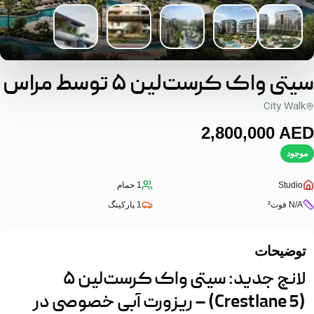
سیتی واک کرست‌لین ۵ توسط مراس
City Walk
‎2,800,000‎
AED
موجود
Studio
1
حمام
N/A
فوت²
1
پارکینگ
توضیحات
لانچ جدید: سیتی واک کرست‌لین ۵
(Crestlane 5) – ریزورت آبی خصوصی در