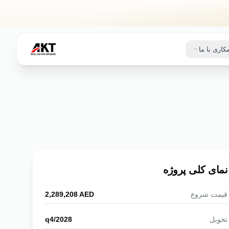
کاری با ما
نمای کلی پروژه
قیمت شروع
AED
‎2,289,208‎
تحویل
q4/2028