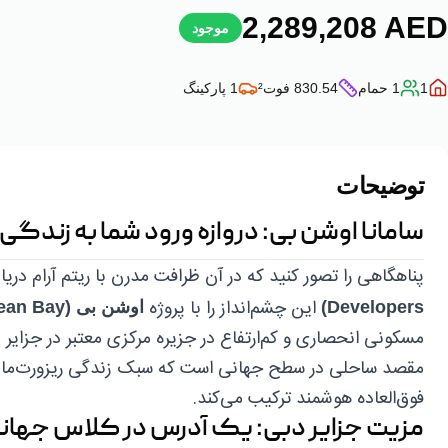
‎2,289,208‎
AED
موجود
1
1
حمام
830.54
فوت²
1
پارکینگ
توضیحات
سامانا اوشن بی: دروازه ورود شما به زندگی
پناهگاهی را تصور کنید که در آن ظرافت مدرن با ریتم آرام دریا
این چشم‌انداز را با پروژه
Developers)
اوشن بی (Ocean Bay)
مسکونی انحصاری و کم‌ارتفاع در جزیره مرکزی معتبر در جزای
مقصد ساحلی در سطح جهانی است که سبک زندگی ریزورت‌مانند 
فوق‌العاده هوشمند ترکیب می‌کند.
مزیت جزایر دبی: یک آدرس در کلاس جهان