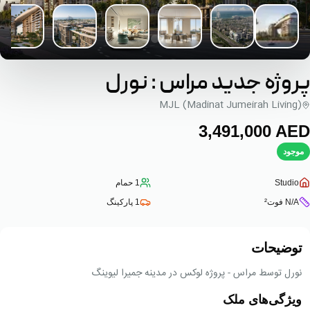
پروژه جدید مراس : نورل
MJL (Madinat Jumeirah Living)
‎3,491,000‎
AED
موجود
Studio
1
حمام
N/A
فوت²
1
پارکینگ
توضیحات
نورل توسط مراس - پروژه لوکس در مدینه جمیرا لیوینگ
ویژگی‌های ملک