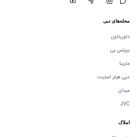
محله‌های دبی
داون‌تاون
بیزنس بی
مارینا
دبی هیلز استیت
میدان
JVC
املاک